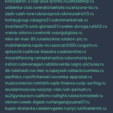
kinozadrot-3.ru
qr-plus-promo.ru
2shizashop.ru
udalenka-club.ru
nerabotaetsite.ru
carszona-bu.ru
dash-cash-now.ru
bravoprod.ru
kinozadrot13.ru
hotteygroup.ru
bagira31.ru
dommarketnsk.ru
dveriland73.ru
nis-glonass51.ru
veles-doroga.ru
tb02.ru
vrema-zdorov.ru
velonik.ru
surgutgloss.ru
nike-air-max-95.ru
nadookna.ru
lubov-pic.ru
mobilreklama.ru
pds-nn.ru
socrat2000.ru
vgurin.ru
spksochi.ru
shkola-klassika.ru
sabeonline.ru
mosoblfencing.ru
masteroptica.ru
lucomoria.ru
iration.ru
devanagari.ru
biblioverde.ru
igro-pictures.ru
dk-tulamash.ru
s-dez-s.ru
peysok.ru
blackcountess.ru
asoftdoc.ru
scifichannel.ru
ocenka-appraisal.ru
mudconnector.ru
hitstih.ru
pik-finance.ru
vip-surfing.ru
wundermoscow.ru
olymp-clan.ru
dr-pavlush.ru
su2lgyoeucscn.ru
allkmv.ru
dhgfd.ru
tesotomeshell.ru
netoen.ru
web-digest.ru
changanqiyuana07.ru
kuper-dostavka.ru
edemvgelen.ru
ytyt.ru
infoelektrik.ru