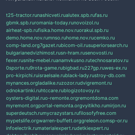
t25-tractor.ru
nashicveti.ru
alutex.spb.ru
fas.ru
gbmk.spb.ru
romania-today.ru
novoizol.ru
airheat-spb.ru
fisika.home.nov.ru
orakul.spb.ru
demo.home.nov.ru
mnso.ru
home.nov.ru
cemko.ru
comp-land.org
7gazet.ru
bicom-oil.ru
superiorsearch.ru
bulgarianedvizhimost.ru
sn-hram.ru
senovosti.ru
fexer.ru
snite-mebel.ru
anamvkusno.ru
technosaratov.ru
0sporte.ru
9rota-game.ru
bigbad.ru
227gp.ru
wes-ex.ru
pro-kirpichi.ru
israelsale.ru
black-lady.ru
stroy-db.com
mynances.org
ladalike.ru
zozor.ru
dvigremont.ru
odnokartinki.ru
htccare.ru
blogizotovoy.ru
oysters-digital.ru
o-remonte.org
remontdoma.com
myremont.org
portal-remonta.org
vyitikho.ru
mirjon.ru
superdeutsch.ru
mycrazystars.ru
filosofyfree.com
mypetslife.org
warren-buffett.org
greleon.com
sp-or.ru
infoelectrik.ru
materialexpert.ru
detkiexpert.ru