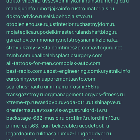
doktorvilechit.ru
vsesvoimirykami.ru
instrumentgid.ru
manikjurinfo.ru
hozjajkainfo.ru
stroimaterials.ru
doktoradvice.ru
selskoehozjajstvo.ru
otopleniehouse.ru
justinterior.ru
chastnyjdom.ru
mojateplica.ru
podelkimaster.ru
landshaftblog.ru
garazhov.com
monamy.net
stroysnami.kz
lcna.kz
stroyu.kz
my-vesta.com
timeszp.com
avtoguru.net
zsmh.com.ua
allcelebsplasticsurgery.com
all-tattoos-for-men.com
poisk-auto.com
best-radio.com.ua
ost-engineering.com
kuryatnik.info
euroshiny.com.ua
poremontuavto.com
searchus-nauti.ru
mirmam.info
smi366.ru
transgazstroy.ru
orgmanagement.org
yes-fitness.ru
xtreme-rp.ru
wasdpvp.ru
voda-otri.ru
tishinapve.ru
orenferma.ru
avtoservis-avgust.ru
lord-tv.ru
backstage-682-music.ru
lordfilm7.ru
lordfilm13.ru
prime-cars63.ru
un-believable.ru
codetool.ru
legardoauto.ru
lithasa.ru
muz-1.ru
gooddver.ru